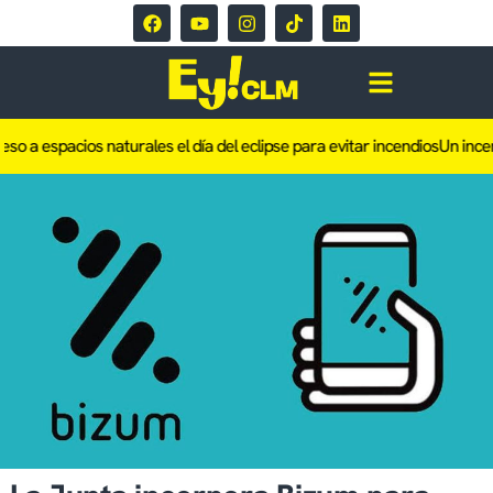
 a espacios naturales el día del eclipse para evitar incendios
Un incendi