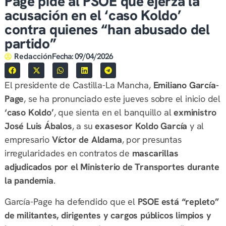
Page pide al PSOE que ejerza la
acusación en el ‘caso Koldo’
contra quienes “han abusado del
partido”
Redacción
Fecha:
09/04/2026
El presidente de Castilla-La Mancha,
Emiliano García-
Page
, se ha pronunciado este jueves sobre el inicio del
‘caso Koldo’
, que sienta en el banquillo al
exministro
José Luis Ábalos
, a su
exasesor Koldo García
y al
empresario
Víctor de Aldama
, por presuntas
irregularidades en contratos de
mascarillas
adjudicados por el Ministerio de Transportes durante
la pandemia
.
García-Page ha defendido que el
PSOE está “repleto”
de militantes, dirigentes y cargos públicos limpios y