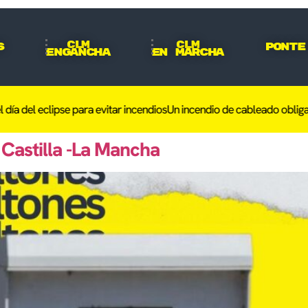
CLM
CLM
s
Ponte
Engancha
En Marcha
a del eclipse para evitar incendios
Un incendio de cableado obliga a 
Castilla -La Mancha