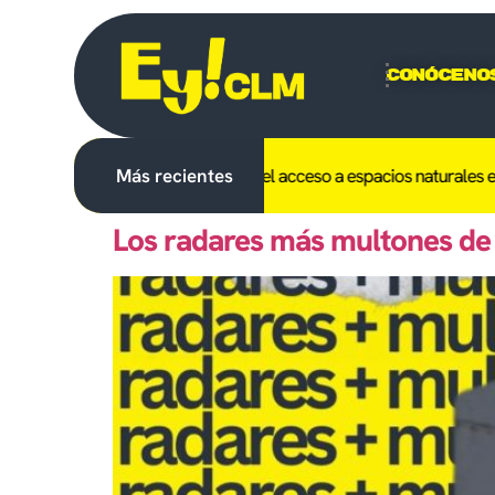
Conóceno
hibido en C-LM el uso del fuego y el acceso a espacios naturales el dí
Más recientes
Los radares más multones de 