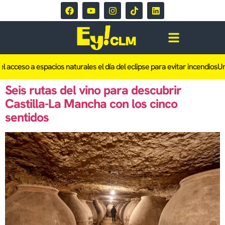
l acceso a espacios naturales el día del eclipse para evitar incendios
Un 
Seis rutas del vino para descubrir
Castilla-La Mancha con los cinco
sentidos