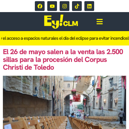
 el acceso a espacios naturales el día del eclipse para evitar incendios
U
El 26 de mayo salen a la venta las 2.500
sillas para la procesión del Corpus
Christi de Toledo