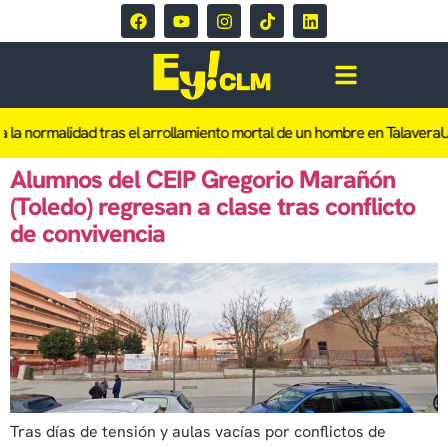
la normalidad tras el arrollamiento mortal de un hombre en Talavera
U
Alumnos del CEIP Gregorio Marañón
(Toledo) regresan a clase tras conflicto
de convivencia
Tras días de tensión y aulas vacías por conflictos de