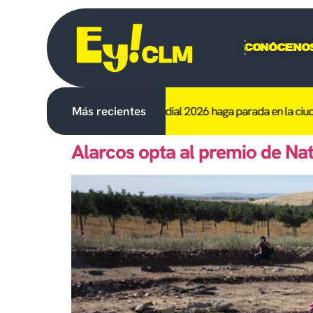
Conóceno
el trofeo del Mundial 2026 haga parada en la ciudad
Más recientes
Muere otro lince
Alarcos opta al premio de Na