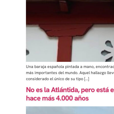
Una baraja española pintada a mano, encontrad
más importantes del mundo. Aquel hallazgo llevó
considerado el único de su tipo […]
No es la Atlántida, pero está 
hace más 4.000 años