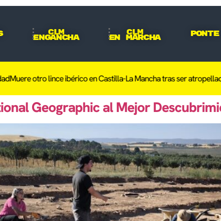
CLM
CLM
s
Ponte
Engancha
En Marcha
 ibérico en Castilla-La Mancha tras ser atropellado en Toledo días d
tional Geographic al Mejor Descubrim