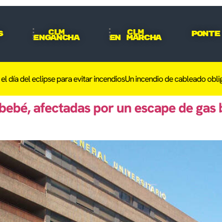
CLM
CLM
s
Ponte
Engancha
En Marcha
a del eclipse para evitar incendios
Un incendio de cableado obliga a
 bebé, afectadas por un escape de gas 