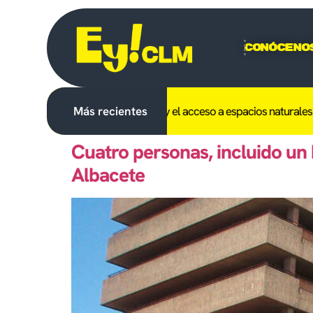
Conóceno
hibido en C-LM el uso del fuego y el acceso a espacios naturales el dí
Más recientes
Cuatro personas, incluido un
Albacete