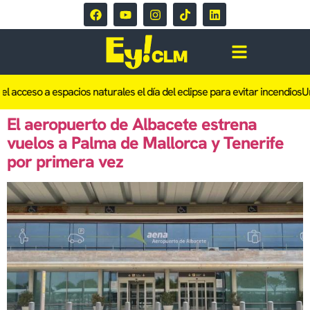
el acceso a espacios naturales el día del eclipse para evitar incendios
Un
El aeropuerto de Albacete estrena
vuelos a Palma de Mallorca y Tenerife
por primera vez