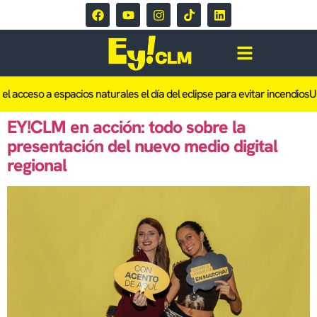
el acceso a espacios naturales el día del eclipse para evitar incendios
Un
EY!CLM en acción: todo sobre la
presentación del nuevo medio digital
regional