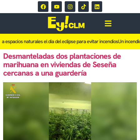
a espacios naturales el día del eclipse para evitar incendios
Un incendio
Desmanteladas dos plantaciones de
marihuana en viviendas de Seseña
cercanas a una guardería