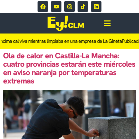
ima cal viva mientras limpiaba en una empresa de La Gineta
Publicada l
Ola de calor en Castilla-La Mancha:
cuatro provincias estarán este miércoles
en aviso naranja por temperaturas
extremas