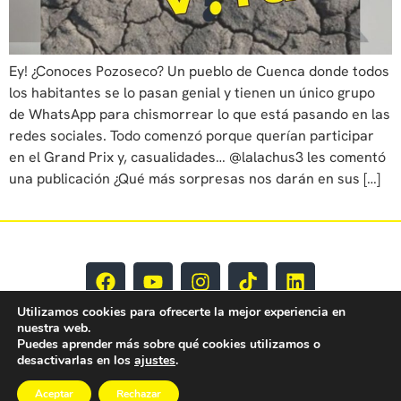
Ey! ¿Conoces Pozoseco? Un pueblo de Cuenca donde todos
los habitantes se lo pasan genial y tienen un único grupo
de WhatsApp para chismorrear lo que está pasando en las
redes sociales. Todo comenzó porque querían participar
en el Grand Prix y, casualidades… @lalachus3 les comentó
una publicación ¿Qué más sorpresas nos darán en sus […]
Utilizamos cookies para ofrecerte la mejor experiencia en
nuestra web.
Puedes aprender más sobre qué cookies utilizamos o
desactivarlas en los
ajustes
.
Aceptar
Rechazar
EY CLM Todos los derechos reservados © 2025