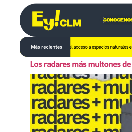
Conóceno
ibido en C-LM el uso del fuego y el acceso a espacios naturales el dí
Más recientes
Los radares más multones de 