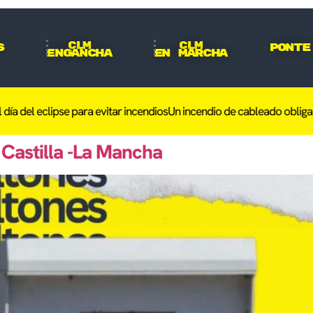
CLM
CLM
s
Ponte
Engancha
En Marcha
a del eclipse para evitar incendios
Un incendio de cableado obliga a 
Castilla -La Mancha