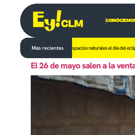
Conóceno
el uso del fuego y el acceso a espacios naturales el día del eclipse 
Más recientes
El 26 de mayo salen a la venta