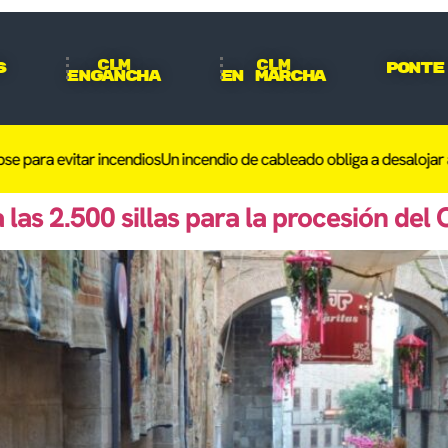
CLM
CLM
s
Ponte
Engancha
En Marcha
para evitar incendios
Un incendio de cableado obliga a desalojar a 50
 las 2.500 sillas para la procesión del