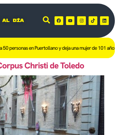
 al día
 personas en Puertollano y deja una mujer de 101 años afectada
Heri
 Corpus Christi de Toledo