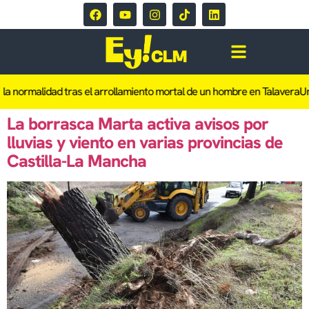
a normalidad tras el arrollamiento mortal de un hombre en Talavera
Una
La borrasca Marta activa avisos por
lluvias y viento en varias provincias de
Castilla-La Mancha