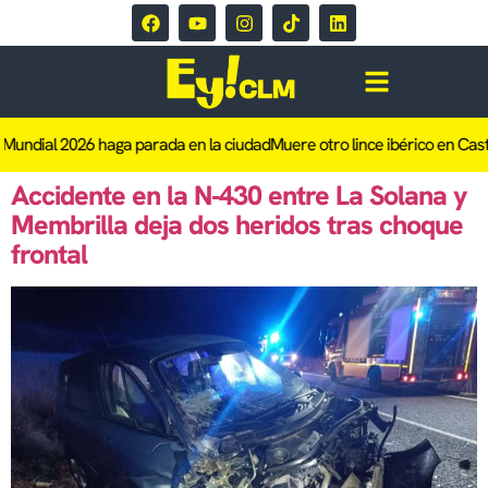
 Mundial 2026 haga parada en la ciudad
Muere otro lince ibérico en Cast
Accidente en la N‑430 entre La Solana y
Membrilla deja dos heridos tras choque
frontal