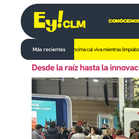
Conóceno
erido un trabajador tras caerle encima cal viva mientras limpiaba e
Más recientes
Desde la raíz hasta la innovac