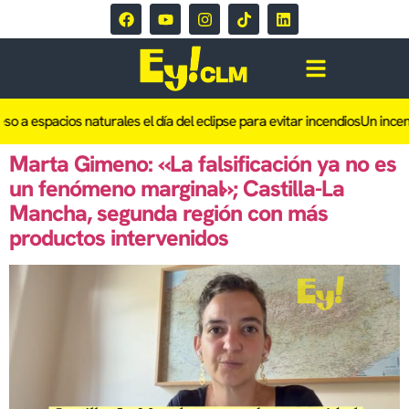
acios naturales el día del eclipse para evitar incendios
Un incendio de c
Marta Gimeno: «La falsificación ya no es
un fenómeno marginal»; Castilla-La
Mancha, segunda región con más
productos intervenidos